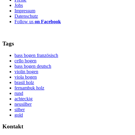
Jobs
Impressum
Datenschutz
Follow us
on Facebook
Tags
bass bogen französisch
cello bogen
bass bogen deutsch
violin bogen
viola bogen
brasil holz
fernambuk holz
rund
achteckig
neusilber
silber
gold
Kontakt