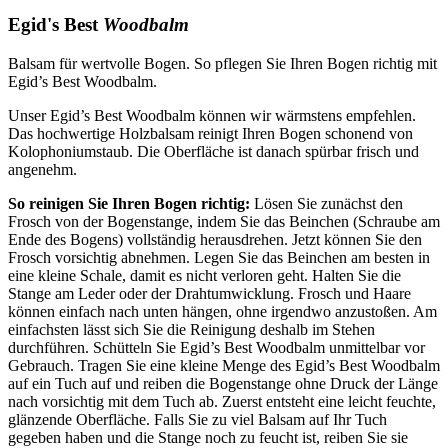
Egid's Best
Woodbalm
Balsam für wertvolle Bogen. So pflegen Sie Ihren Bogen richtig mit
Egid’s Best Woodbalm.
Unser Egid’s Best Woodbalm können wir wärmstens empfehlen.
Das hochwertige Holzbalsam reinigt Ihren Bogen schonend von
Kolophoniumstaub. Die Oberfläche ist danach spürbar frisch und
angenehm.
So reinigen Sie Ihren Bogen richtig:
Lösen Sie zunächst den
Frosch von der Bogenstange, indem Sie das Beinchen (Schraube am
Ende des Bogens) vollständig herausdrehen. Jetzt können Sie den
Frosch vorsichtig abnehmen. Legen Sie das Beinchen am besten in
eine kleine Schale, damit es nicht verloren geht. Halten Sie die
Stange am Leder oder der Drahtumwicklung. Frosch und Haare
können einfach nach unten hängen, ohne irgendwo anzustoßen. Am
einfachsten lässt sich Sie die Reinigung deshalb im Stehen
durchführen. Schütteln Sie Egid’s Best Woodbalm unmittelbar vor
Gebrauch. Tragen Sie eine kleine Menge des Egid’s Best Woodbalm
auf ein Tuch auf und reiben die Bogenstange ohne Druck der Länge
nach vorsichtig mit dem Tuch ab. Zuerst entsteht eine leicht feuchte,
glänzende Oberfläche. Falls Sie zu viel Balsam auf Ihr Tuch
gegeben haben und die Stange noch zu feucht ist, reiben Sie sie