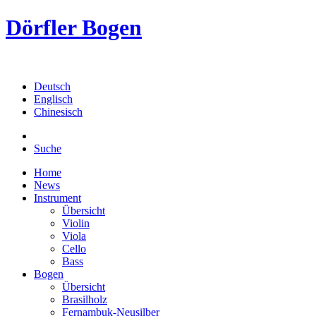
Dörfler Bogen
Deutsch
Englisch
Chinesisch
Suche
Home
News
Instrument
Übersicht
Violin
Viola
Cello
Bass
Bogen
Übersicht
Brasilholz
Fernambuk-Neusilber