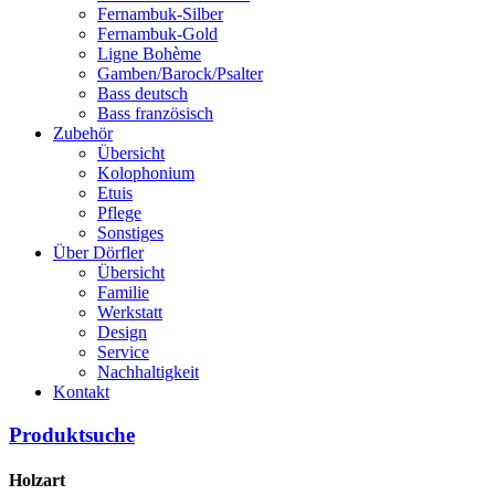
Fernambuk-Silber
Fernambuk-Gold
Ligne Bohème
Gamben/Barock/Psalter
Bass deutsch
Bass französisch
Zubehör
Übersicht
Kolophonium
Etuis
Pflege
Sonstiges
Über Dörfler
Übersicht
Familie
Werkstatt
Design
Service
Nachhaltigkeit
Kontakt
Produktsuche
Holzart