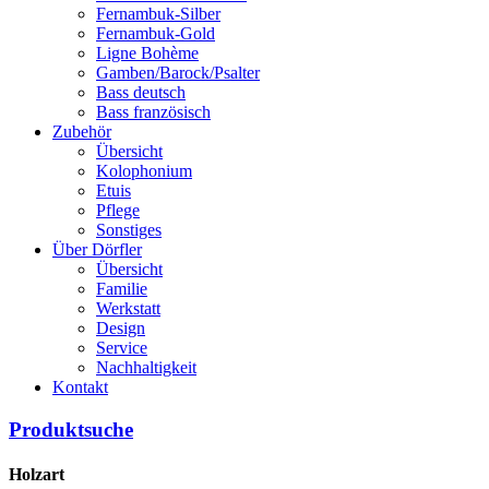
Fernambuk-Silber
Fernambuk-Gold
Ligne Bohème
Gamben/Barock/Psalter
Bass deutsch
Bass französisch
Zubehör
Übersicht
Kolophonium
Etuis
Pflege
Sonstiges
Über Dörfler
Übersicht
Familie
Werkstatt
Design
Service
Nachhaltigkeit
Kontakt
Produktsuche
Holzart