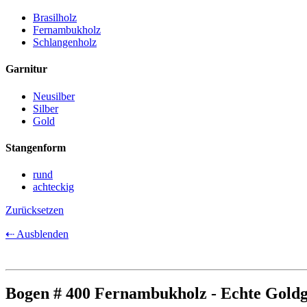
Brasilholz
Fernambukholz
Schlangenholz
Garnitur
Neusilber
Silber
Gold
Stangenform
rund
achteckig
Zurücksetzen
⇠ Ausblenden
Bogen # 400 Fernambukholz - Echte Goldg