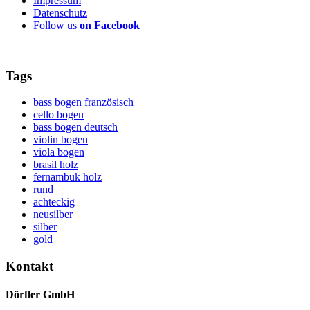
Impressum
Datenschutz
Follow us
on Facebook
Tags
bass bogen französisch
cello bogen
bass bogen deutsch
violin bogen
viola bogen
brasil holz
fernambuk holz
rund
achteckig
neusilber
silber
gold
Kontakt
Dörfler GmbH