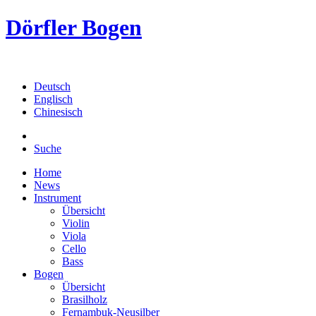
Dörfler Bogen
Deutsch
Englisch
Chinesisch
Suche
Home
News
Instrument
Übersicht
Violin
Viola
Cello
Bass
Bogen
Übersicht
Brasilholz
Fernambuk-Neusilber