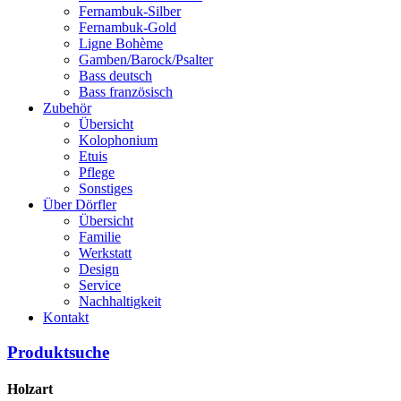
Fernambuk-Silber
Fernambuk-Gold
Ligne Bohème
Gamben/Barock/Psalter
Bass deutsch
Bass französisch
Zubehör
Übersicht
Kolophonium
Etuis
Pflege
Sonstiges
Über Dörfler
Übersicht
Familie
Werkstatt
Design
Service
Nachhaltigkeit
Kontakt
Produktsuche
Holzart