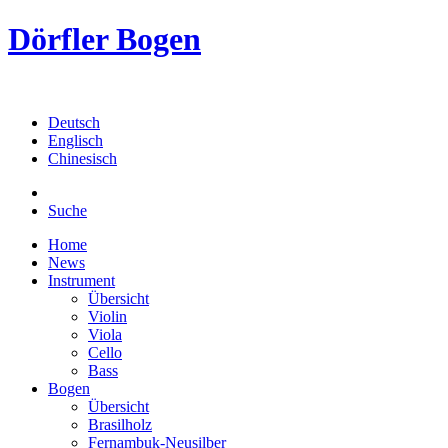
Dörfler Bogen
Deutsch
Englisch
Chinesisch
Suche
Home
News
Instrument
Übersicht
Violin
Viola
Cello
Bass
Bogen
Übersicht
Brasilholz
Fernambuk-Neusilber