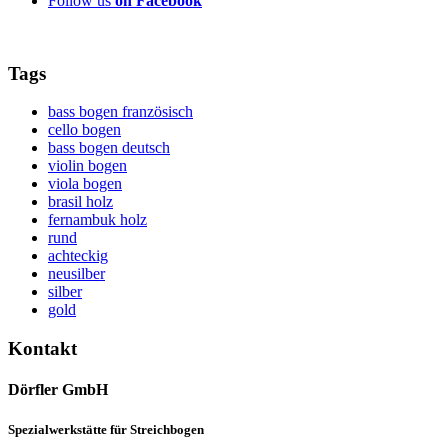
Follow us
on Facebook
Tags
bass bogen französisch
cello bogen
bass bogen deutsch
violin bogen
viola bogen
brasil holz
fernambuk holz
rund
achteckig
neusilber
silber
gold
Kontakt
Dörfler GmbH
Spezialwerkstätte für Streichbogen