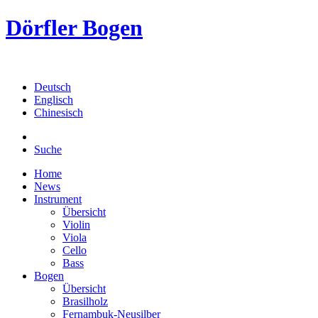
Dörfler Bogen
Deutsch
Englisch
Chinesisch
Suche
Home
News
Instrument
Übersicht
Violin
Viola
Cello
Bass
Bogen
Übersicht
Brasilholz
Fernambuk-Neusilber