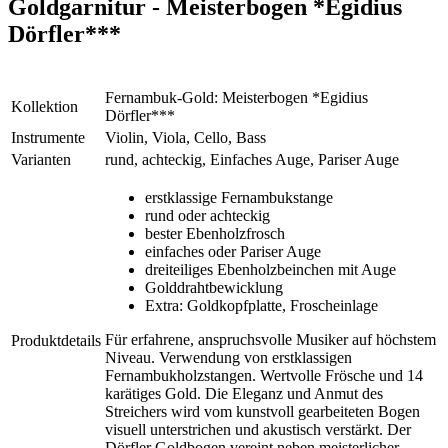
Goldgarnitur - Meisterbogen *Egidius
Dörfler***
Fernambuk-Gold: Meisterbogen *Egidius
Kollektion
Dörfler***
Instrumente
Violin, Viola, Cello, Bass
Varianten
rund, achteckig, Einfaches Auge, Pariser Auge
erstklassige Fernambukstange
rund oder achteckig
bester Ebenholzfrosch
einfaches oder Pariser Auge
dreiteiliges Ebenholzbeinchen mit Auge
Golddrahtbewicklung
Extra: Goldkopfplatte, Froscheinlage
Für erfahrene, anspruchsvolle Musiker auf höchstem
Produktdetails
Niveau. Verwendung von erstklassigen
Fernambukholzstangen. Wertvolle Frösche und 14
karätiges Gold. Die Eleganz und Anmut des
Streichers wird vom kunstvoll gearbeiteten Bogen
visuell unterstrichen und akustisch verstärkt. Der
Dörfler Goldbogen vereint neben meisterlicher