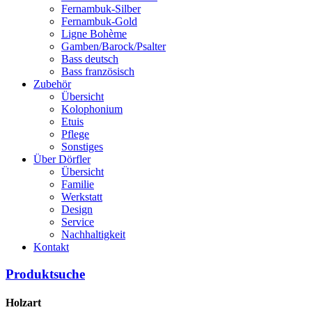
Fernambuk-Silber
Fernambuk-Gold
Ligne Bohème
Gamben/Barock/Psalter
Bass deutsch
Bass französisch
Zubehör
Übersicht
Kolophonium
Etuis
Pflege
Sonstiges
Über Dörfler
Übersicht
Familie
Werkstatt
Design
Service
Nachhaltigkeit
Kontakt
Produktsuche
Holzart