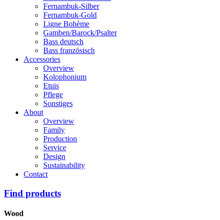
Fernambuk-Silber
Fernambuk-Gold
Ligne Bohème
Gamben/Barock/Psalter
Bass deutsch
Bass französisch
Accessories
Overview
Kolophonium
Etuis
Pflege
Sonstiges
About
Overview
Family
Production
Service
Design
Sustainability
Contact
Find products
Wood