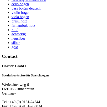
cello bogen
bass bogen deutsch
violin bogen
viola bogen
brasil holz
fernambuk holz
rund
achteckig
neusilber
silber
gold
Contact
Dörfler GmbH
Spezialwerkstätte für Streichbogen
Werkstättenweg 6
D-91088 Bubenreuth
Germany
Tel.: +49 (0) 9131-24344
Fax: +49 (0) 9131-208034