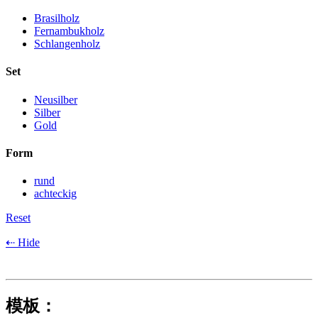
Brasilholz
Fernambukholz
Schlangenholz
Set
Neusilber
Silber
Gold
Form
rund
achteckig
Reset
⇠ Hide
模板：