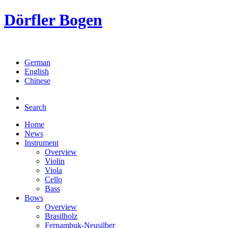
Dörfler Bogen
German
English
Chinese
Search
Home
News
Instrument
Overview
Violin
Viola
Cello
Bass
Bows
Overview
Brasilholz
Fernambuk-Neusilber