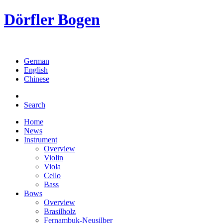
Dörfler Bogen
German
English
Chinese
Search
Home
News
Instrument
Overview
Violin
Viola
Cello
Bass
Bows
Overview
Brasilholz
Fernambuk-Neusilber