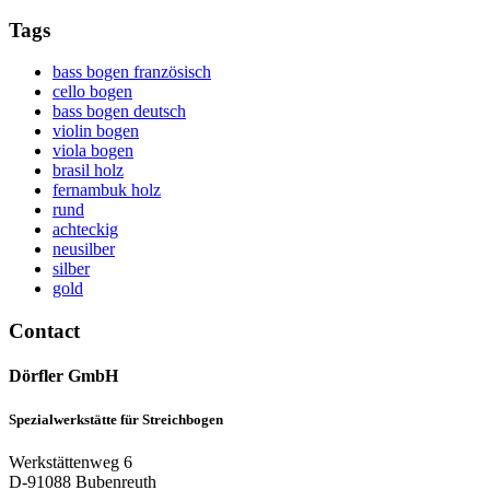
Tags
bass bogen französisch
cello bogen
bass bogen deutsch
violin bogen
viola bogen
brasil holz
fernambuk holz
rund
achteckig
neusilber
silber
gold
Contact
Dörfler GmbH
Spezialwerkstätte für Streichbogen
Werkstättenweg 6
D-91088 Bubenreuth