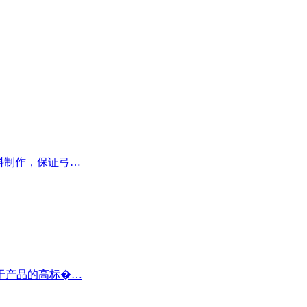
材料制作，保证弓…
于产品的高标�…