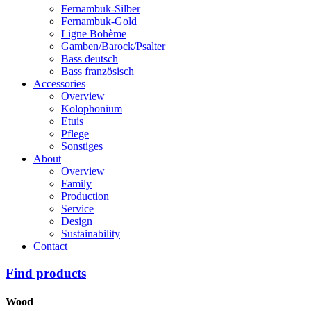
Fernambuk-Silber
Fernambuk-Gold
Ligne Bohème
Gamben/Barock/Psalter
Bass deutsch
Bass französisch
Accessories
Overview
Kolophonium
Etuis
Pflege
Sonstiges
About
Overview
Family
Production
Service
Design
Sustainability
Contact
Find products
Wood