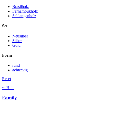
Brasilholz
Fernambukholz
Schlangenholz
Set
Neusilber
Silber
Gold
Form
rund
achteckig
Reset
⇠ Hide
Family