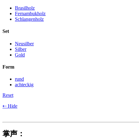
Brasilholz
Fernambukholz
Schlangenholz
Set
Neusilber
Silber
Gold
Form
rund
achteckig
Reset
⇠ Hide
掌声：