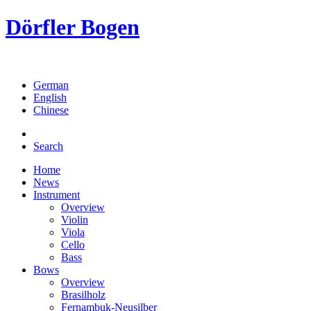
Dörfler Bogen
German
English
Chinese
Search
Home
News
Instrument
Overview
Violin
Viola
Cello
Bass
Bows
Overview
Brasilholz
Fernambuk-Neusilber