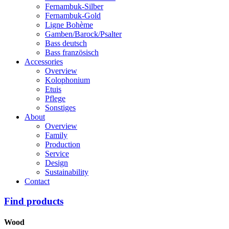
Fernambuk-Silber
Fernambuk-Gold
Ligne Bohème
Gamben/Barock/Psalter
Bass deutsch
Bass französisch
Accessories
Overview
Kolophonium
Etuis
Pflege
Sonstiges
About
Overview
Family
Production
Service
Design
Sustainability
Contact
Find products
Wood