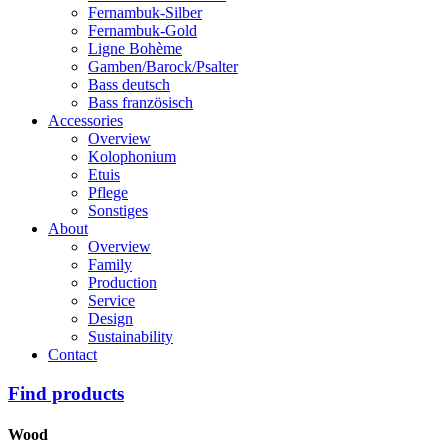
Fernambuk-Silber
Fernambuk-Gold
Ligne Bohème
Gamben/Barock/Psalter
Bass deutsch
Bass französisch
Accessories
Overview
Kolophonium
Etuis
Pflege
Sonstiges
About
Overview
Family
Production
Service
Design
Sustainability
Contact
Find products
Wood