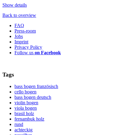
Show details
Back to overview
FAQ
Press-room
Jobs
Imprint
Privacy Policy
Follow us
on Facebook
Tags
bass bogen französisch
cello bogen
bass bogen deutsch
violin bogen
viola bogen
brasil holz
fernambuk holz
rund
achteckig