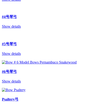
#4号琴弓
Show details
#5号琴弓
Show details
#6号琴弓
Show details
Psaltery弓