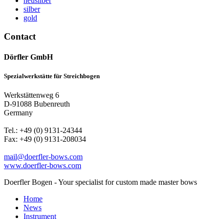
neusilber
silber
gold
Contact
Dörfler GmbH
Spezialwerkstätte für Streichbogen
Werkstättenweg 6
D-91088 Bubenreuth
Germany
Tel.: +49 (0) 9131-24344
Fax: +49 (0) 9131-208034
mail@doerfler-bows.com
www.doerfler-bows.com
Doerfler Bogen - Your specialist for custom made master bows
Home
News
Instrument