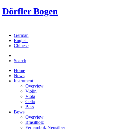
Dörfler Bogen
German
English
Chinese
Search
Home
News
Instrument
Overview
Violin
Viola
Cello
Bass
Bows
Overview
Brasilholz
Fernambuk-Neusilber