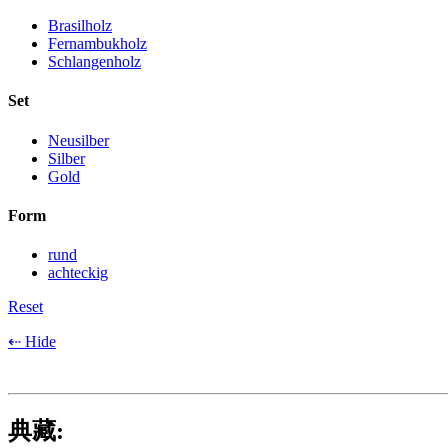
Brasilholz
Fernambukholz
Schlangenholz
Set
Neusilber
Silber
Gold
Form
rund
achteckig
Reset
⇠ Hide
典藏: