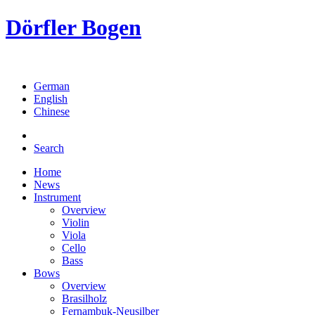
Dörfler Bogen
German
English
Chinese
Search
Home
News
Instrument
Overview
Violin
Viola
Cello
Bass
Bows
Overview
Brasilholz
Fernambuk-Neusilber