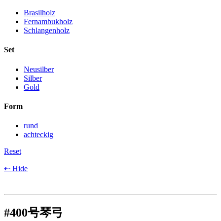
Brasilholz
Fernambukholz
Schlangenholz
Set
Neusilber
Silber
Gold
Form
rund
achteckig
Reset
⇠ Hide
#400号琴弓