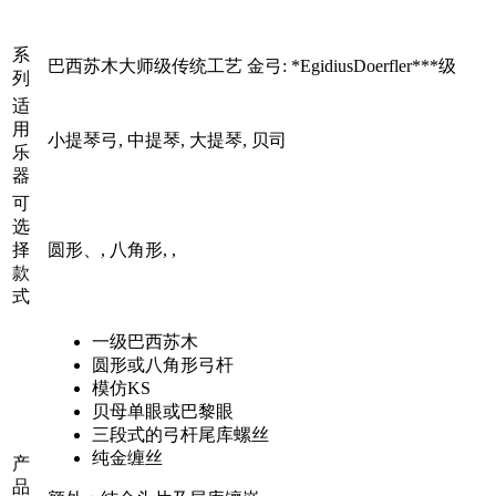
系
巴西苏木大师级传统工艺 金弓: *EgidiusDoerfler***级
列
适
用
小提琴弓, 中提琴, 大提琴, 贝司
乐
器
可
选
择
圆形、, 八角形, ,
款
式
一级巴西苏木
圆形或八角形弓杆
模仿KS
贝母单眼或巴黎眼
三段式的弓杆尾库螺丝
纯金缠丝
产
品