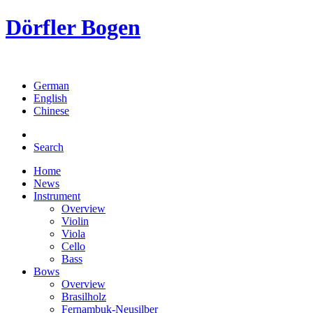
Dörfler Bogen
German
English
Chinese
Search
Home
News
Instrument
Overview
Violin
Viola
Cello
Bass
Bows
Overview
Brasilholz
Fernambuk-Neusilber