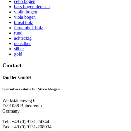
cello bogen
bass bogen deutsch
violin bogen
viola bogen
brasil holz
fernambuk holz
rund
achteckig
neusilber
silber
gold
Contact
Dörfler GmbH
Spezialwerkstätte für Streichbogen
Werkstättenweg 6
D-91088 Bubenreuth
Germany
Tel.: +49 (0) 9131-24344
Fax: +49 (0) 9131-208034