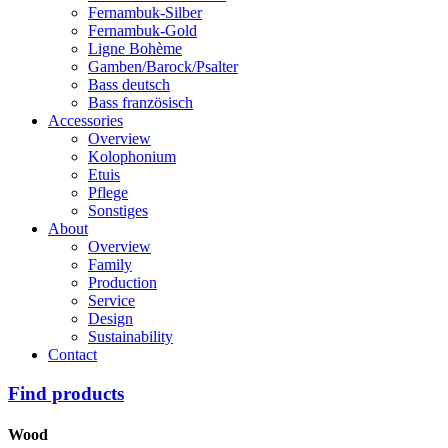
Fernambuk-Silber
Fernambuk-Gold
Ligne Bohème
Gamben/Barock/Psalter
Bass deutsch
Bass französisch
Accessories
Overview
Kolophonium
Etuis
Pflege
Sonstiges
About
Overview
Family
Production
Service
Design
Sustainability
Contact
Find products
Wood