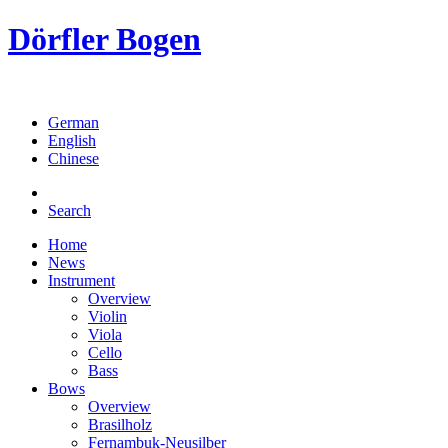
Dörfler Bogen
German
English
Chinese
Search
Home
News
Instrument
Overview
Violin
Viola
Cello
Bass
Bows
Overview
Brasilholz
Fernambuk-Neusilber