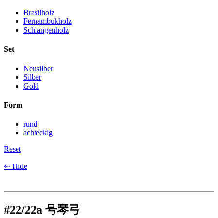
Brasilholz
Fernambukholz
Schlangenholz
Set
Neusilber
Silber
Gold
Form
rund
achteckig
Reset
⇠ Hide
#22/22a 号琴弓