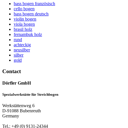
bass bogen französisch
cello bogen
bass bogen deutsch
violin bogen
viola bogen
brasil holz
fernambuk holz
rund
achteckig
neusilber
silber
gold
Contact
Dörfler GmbH
Spezialwerkstätte für Streichbogen
Werkstättenweg 6
D-91088 Bubenreuth
Germany
Tel.: +49 (0) 9131-24344