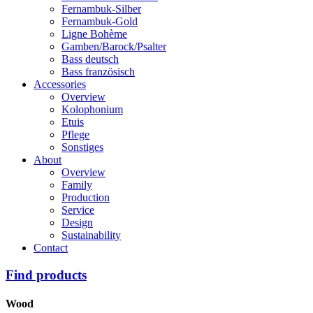
Fernambuk-Silber
Fernambuk-Gold
Ligne Bohème
Gamben/Barock/Psalter
Bass deutsch
Bass französisch
Accessories
Overview
Kolophonium
Etuis
Pflege
Sonstiges
About
Overview
Family
Production
Service
Design
Sustainability
Contact
Find products
Wood