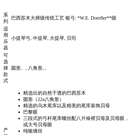
系
巴西苏木大师级传统工艺 银弓: *W.E. Doerfler**级
列
适
用
小提琴弓, 中提琴, 大提琴, 贝司
乐
器
可
选
择
圆形、, 八角形, ,
款
式
精选出的自然干透的巴西苏木
圆形（22a八角形）
精选的乌木尾库以及精美的尾库装饰贝母
巴黎眼
三段式的弓杆尾库螺丝配八片裱褙贝母及贝母眼，
或大号贝母眼
产
纯银缠丝