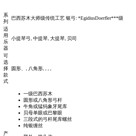
系
巴西苏木大师级传统工艺 银弓: *EgidiusDoerfler***级
列
适
用
小提琴弓, 中提琴, 大提琴, 贝司
乐
器
可
选
择
圆形、, 八角形, , , ,
款
式
一级巴西苏木
圆形或八角形弓杆
牛角或猛犸象牙尾库
贝母单眼或巴黎眼
三段式的弓杆尾库螺丝
纯银缠丝
产