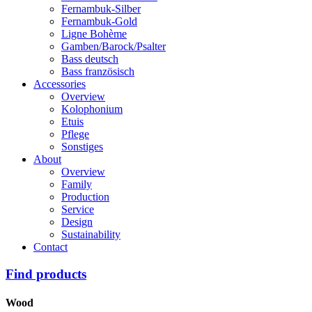
Fernambuk-Silber
Fernambuk-Gold
Ligne Bohème
Gamben/Barock/Psalter
Bass deutsch
Bass französisch
Accessories
Overview
Kolophonium
Etuis
Pflege
Sonstiges
About
Overview
Family
Production
Service
Design
Sustainability
Contact
Find products
Wood