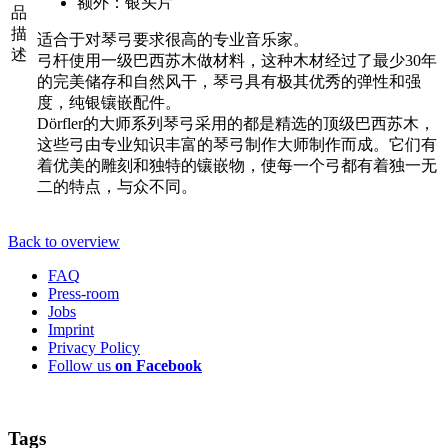
额外：银头片
品
描
适合于对琴弓要求很高的专业音乐家。
述
弓杆使用一级巴西苏木做材料，这种木材经过了最少30年
的完美储存和自然风干，琴弓具有极其优秀的弹性和强
度，纯银镶嵌配件。
Dörfler的大师系列琴弓采用的都是精选的顶级巴西苏木，
这些弓由专业知识丰富的琴弓制作大师制作而成。它们有
着优美的雕刻和独特的镶嵌物，使每一个弓都有着独一无
二的特点，与众不同。
Back to overview
FAQ
Press-room
Jobs
Imprint
Privacy Policy
Follow us
on Facebook
Tags