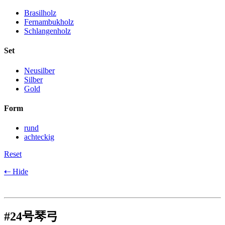
Brasilholz
Fernambukholz
Schlangenholz
Set
Neusilber
Silber
Gold
Form
rund
achteckig
Reset
⇠ Hide
#24号琴弓