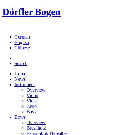
Dörfler Bogen
German
English
Chinese
Search
Home
News
Instrument
Overview
Violin
Viola
Cello
Bass
Bows
Overview
Brasilholz
Fernambuk-Neusilber