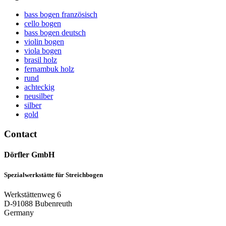
bass bogen französisch
cello bogen
bass bogen deutsch
violin bogen
viola bogen
brasil holz
fernambuk holz
rund
achteckig
neusilber
silber
gold
Contact
Dörfler GmbH
Spezialwerkstätte für Streichbogen
Werkstättenweg 6
D-91088 Bubenreuth
Germany