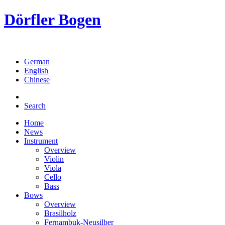
Dörfler Bogen
German
English
Chinese
Search
Home
News
Instrument
Overview
Violin
Viola
Cello
Bass
Bows
Overview
Brasilholz
Fernambuk-Neusilber