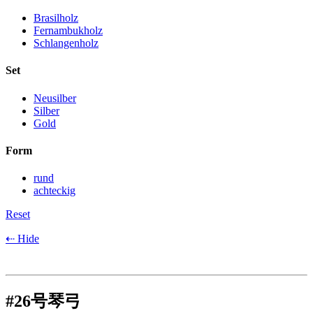
Brasilholz
Fernambukholz
Schlangenholz
Set
Neusilber
Silber
Gold
Form
rund
achteckig
Reset
⇠ Hide
#26号琴弓