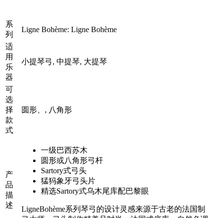
系
Ligne Bohème: Ligne Bohème
列
适
用
小提琴弓, 中提琴, 大提琴
乐
器
可
选
择
圆形、, 八角形
款
式
一级巴西苏木
圆形或八角形弓杆
Sartory式弓头
产
猛犸象牙弓头片
品
精选Sartory式乌木尾库配巴黎眼
描
述
LigneBohème系列琴弓的设计灵感来源于古老的法国制