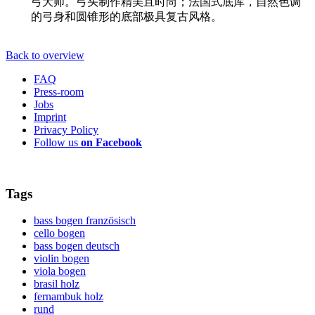
弓大师。弓头制作精美且时尚；法国式底库，自然色调
的弓身和圆锥形的底部极具复古风格。
Back to overview
FAQ
Press-room
Jobs
Imprint
Privacy Policy
Follow us
on Facebook
Tags
bass bogen französisch
cello bogen
bass bogen deutsch
violin bogen
viola bogen
brasil holz
fernambuk holz
rund