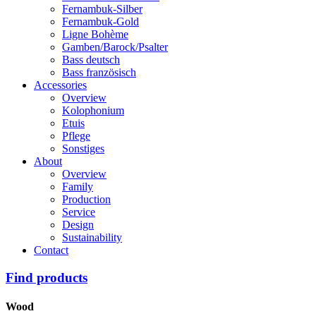
Fernambuk-Silber
Fernambuk-Gold
Ligne Bohème
Gamben/Barock/Psalter
Bass deutsch
Bass französisch
Accessories
Overview
Kolophonium
Etuis
Pflege
Sonstiges
About
Overview
Family
Production
Service
Design
Sustainability
Contact
Find products
Wood