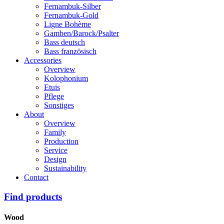
Fernambuk-Silber
Fernambuk-Gold
Ligne Bohème
Gamben/Barock/Psalter
Bass deutsch
Bass französisch
Accessories
Overview
Kolophonium
Etuis
Pflege
Sonstiges
About
Overview
Family
Production
Service
Design
Sustainability
Contact
Find products
Wood