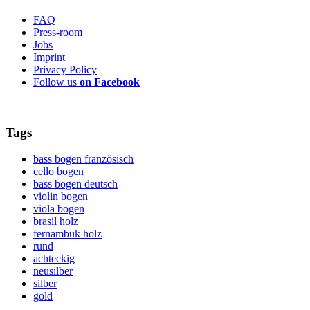
FAQ
Press-room
Jobs
Imprint
Privacy Policy
Follow us
on Facebook
Tags
bass bogen französisch
cello bogen
bass bogen deutsch
violin bogen
viola bogen
brasil holz
fernambuk holz
rund
achteckig
neusilber
silber
gold