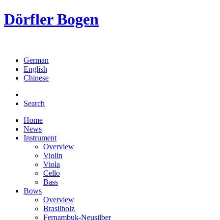
Dörfler Bogen
German
English
Chinese
Search
Home
News
Instrument
Overview
Violin
Viola
Cello
Bass
Bows
Overview
Brasilholz
Fernambuk-Neusilber