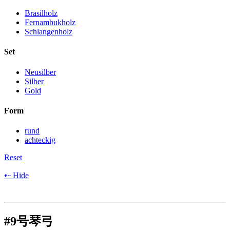
Brasilholz
Fernambukholz
Schlangenholz
Set
Neusilber
Silber
Gold
Form
rund
achteckig
Reset
⇠ Hide
#9号琴弓