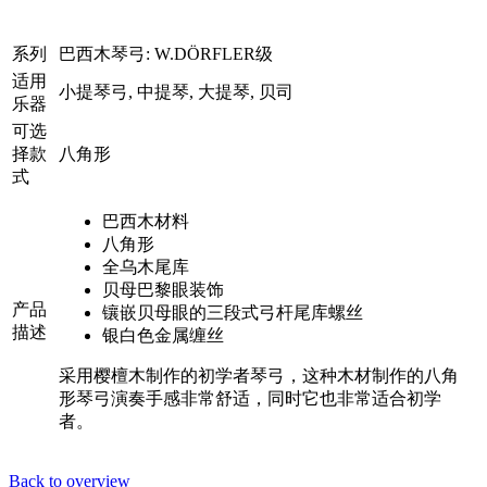
系列
巴西木琴弓: W.DÖRFLER级
适用
小提琴弓, 中提琴, 大提琴, 贝司
乐器
可选
择款
八角形
式
巴西木材料
八角形
全乌木尾库
贝母巴黎眼装饰
产品
镶嵌贝母眼的三段式弓杆尾库螺丝
描述
银白色金属缠丝
采用樱檀木制作的初学者琴弓，这种木材制作的八角
形琴弓演奏手感非常舒适，同时它也非常适合初学
者。
Back to overview